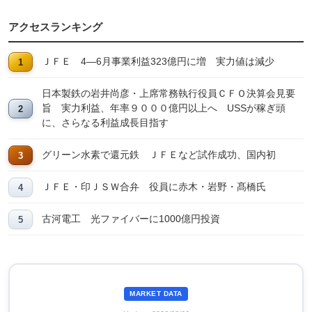
アクセスランキング
ＪＦＥ 4―6月事業利益323億円に増 実力値は減少
日本製鉄の岩井尚彦・上席常務執行役員ＣＦＯ決算会見要
旨 実力利益、年率９０００億円以上へ USSが稼ぎ頭
に、さらなる利益成長目指す
グリーン水素で還元鉄 ＪＦＥなど試作成功、国内初
ＪＦＥ・印ＪＳＷ合弁 役員に赤木・岩野・髙橋氏
古河電工 光ファイバーに1000億円投資
MARKET DATA