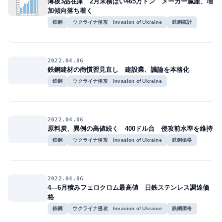
薄板3品在庫 2月末横ばい465万トン メーカー減産、増
加傾向落ち着く
鉄鋼
ウクライナ侵攻 Invasion of Ukraine
鉄鋼統計
2022.04.06
鉄鋼建材の商慣習見直し 建設業、議論を本格化
鉄鋼
ウクライナ侵攻 Invasion of Ukraine
2022.04.06
原料炭、異例の高値続く 400ドル台 侵攻前水準を維持
鉄鋼
ウクライナ侵攻 Invasion of Ukraine
鉄鋼価格
2022.04.06
4―6月積みフェロクロム最高値 日鉄ステンレス調達価
格
鉄鋼
ウクライナ侵攻 Invasion of Ukraine
鉄鋼価格