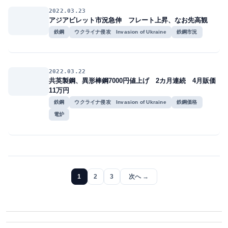
2022.03.23
アジアビレット市況急伸 フレート上昇、なお先高観
鉄鋼
ウクライナ侵攻 Invasion of Ukraine
鉄鋼市況
2022.03.22
共英製鋼、異形棒鋼7000円値上げ 2カ月連続 4月販価
11万円
鉄鋼
ウクライナ侵攻 Invasion of Ukraine
鉄鋼価格
電炉
1
2
3
次へ →