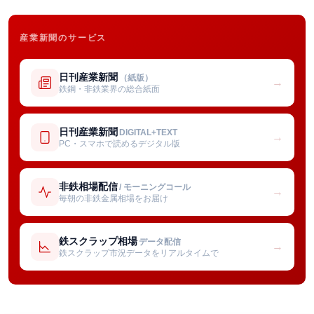
産業新聞のサービス
日刊産業新聞
（紙版）
→
鉄鋼・非鉄業界の総合紙面
日刊産業新聞
DIGITAL+TEXT
→
PC・スマホで読めるデジタル版
非鉄相場配信
/ モーニングコール
→
毎朝の非鉄金属相場をお届け
鉄スクラップ相場
データ配信
→
鉄スクラップ市況データをリアルタイムで