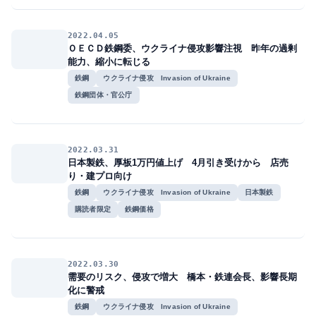
2022.04.05
ＯＥＣＤ鉄鋼委、ウクライナ侵攻影響注視 昨年の過剰
能力、縮小に転じる
鉄鋼
ウクライナ侵攻 Invasion of Ukraine
鉄鋼団体・官公庁
2022.03.31
日本製鉄、厚板1万円値上げ 4月引き受けから 店売
り・建プロ向け
鉄鋼
ウクライナ侵攻 Invasion of Ukraine
日本製鉄
購読者限定
鉄鋼価格
2022.03.30
需要のリスク、侵攻で増大 橋本・鉄連会長、影響長期
化に警戒
鉄鋼
ウクライナ侵攻 Invasion of Ukraine