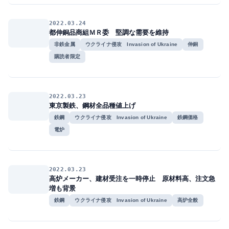
2022.03.24
都伸銅品商組ＭＲ委 堅調な需要を維持
非鉄金属
ウクライナ侵攻 Invasion of Ukraine
伸銅
購読者限定
2022.03.23
東京製鉄、鋼材全品種値上げ
鉄鋼
ウクライナ侵攻 Invasion of Ukraine
鉄鋼価格
電炉
2022.03.23
高炉メーカー、建材受注を一時停止 原材料高、注文急
増も背景
鉄鋼
ウクライナ侵攻 Invasion of Ukraine
高炉全般