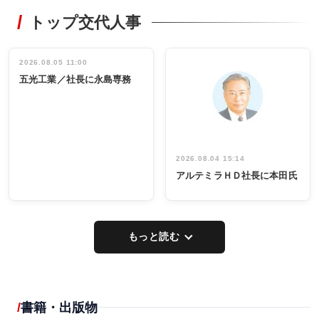
RECYCLING
STYLE
トップ交代人事
タックトレー
非鉄業界で
ディング 創
働く／女性
立30周年記念
管理職編
祝う 業界関
インタビュ
2026.08.05 11:00
INTERVIEW
INTERVIEW
係者ら220人
ー／社内ア
五光工業／社長に永島専務
出席
イデア発掘
し形に
2026.08.04 15:14
アルテミラＨＤ社長に本田氏
もっと読む
書籍・出版物