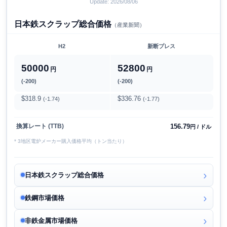
Update: 2026/08/06
日本鉄スクラップ総合価格
（産業新聞）
H2
新断プレス
50000
52800
円
円
(-200)
(-200)
$318.9
$336.76
(-1.74)
(-1.77)
156.79
換算レート (TTB)
円 / ドル
* 3地区電炉メーカー購入価格平均（トン当たり）
日本鉄スクラップ総合価格
鉄鋼市場価格
非鉄金属市場価格