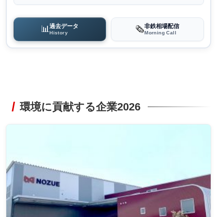
過去データ
非鉄相場配信
📊
🗞️
History
Morning Call
環境に貢献する企業2026