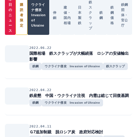
鉄
日
購
ウクライ
鉄鋼
建
日
ス
鉄
の
読
ナ侵攻
団
伸
値・
本
ク
鉄
鋼
ニ
者
Invasion
体・
銅
国内
製
ラ
鋼
価
ュ
限
of
官公
相場
鉄
ッ
格
ー
定
Ukraine
庁
プ
ス
2022.06.22
国際相場 鉄スクラップが大幅続落 ロシアの安値輸出
影響
鉄鋼
ウクライナ侵攻 Invasion of Ukraine
鉄スクラップ
2022.04.22
鉄産懇 中国・ウクライナ注視 内需は総じて回復基調
鉄鋼
ウクライナ侵攻 Invasion of Ukraine
2022.04.11
Ｇ7追加制裁 脱ロシア炭 政府対応検討