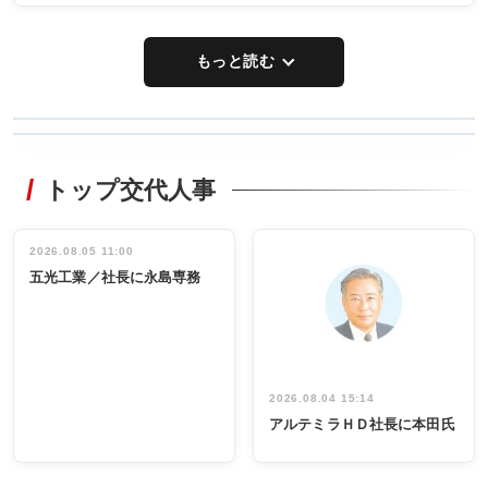
もっと読む
WORKING
RECYCLING
STYLE
トップ交代人事
タックトレー
非鉄業界で
ディング 創
働く／女性
立30周年記念
管理職編
祝う 業界関
インタビュ
2026.08.05 11:00
INTERVIEW
INTERVIEW
係者ら220人
ー／社内ア
五光工業／社長に永島専務
出席
イデア発掘
し形に
2026.08.04 15:14
アルテミラＨＤ社長に本田氏