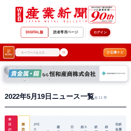
DIGITAL版
読者専用ページ
ログイン
記事ナビ
MENU
2022年5月19日ニュース一覧
全 11 件
本
日
購
JFE
非鉄
建
日
鉄ス
鉄
鉄
の
読
ス
金属