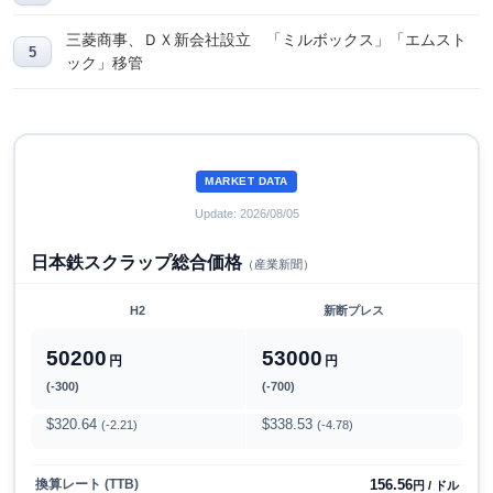
三菱商事、ＤＸ新会社設立 「ミルボックス」「エムスト
ック」移管
MARKET DATA
Update: 2026/08/05
日本鉄スクラップ総合価格
（産業新聞）
H2
新断プレス
50200
53000
円
円
(-300)
(-700)
$320.64
$338.53
(-2.21)
(-4.78)
156.56
換算レート (TTB)
円 / ドル