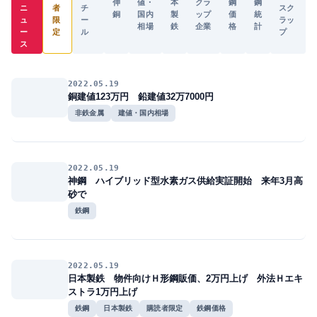
伸
値・
本
クラ
鋼
鋼
ニ
者
チ
スク
銅
国内
製
ップ
価
統
ュ
限
ー
ラッ
相場
鉄
企業
格
計
ー
定
ル
プ
ス
2022.05.19
銅建値123万円 鉛建値32万7000円
非鉄金属
建値・国内相場
2022.05.19
神鋼 ハイブリッド型水素ガス供給実証開始 来年3月高
砂で
鉄鋼
2022.05.19
日本製鉄 物件向けＨ形鋼販価、2万円上げ 外法Ｈエキ
ストラ1万円上げ
鉄鋼
日本製鉄
購読者限定
鉄鋼価格