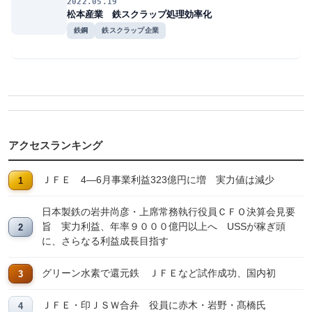
2022.05.19
松本産業 鉄スクラップ処理効率化
鉄鋼
鉄スクラップ企業
アクセスランキング
ＪＦＥ 4―6月事業利益323億円に増 実力値は減少
日本製鉄の岩井尚彦・上席常務執行役員ＣＦＯ決算会見要
旨 実力利益、年率９０００億円以上へ USSが稼ぎ頭
に、さらなる利益成長目指す
グリーン水素で還元鉄 ＪＦＥなど試作成功、国内初
ＪＦＥ・印ＪＳＷ合弁 役員に赤木・岩野・髙橋氏