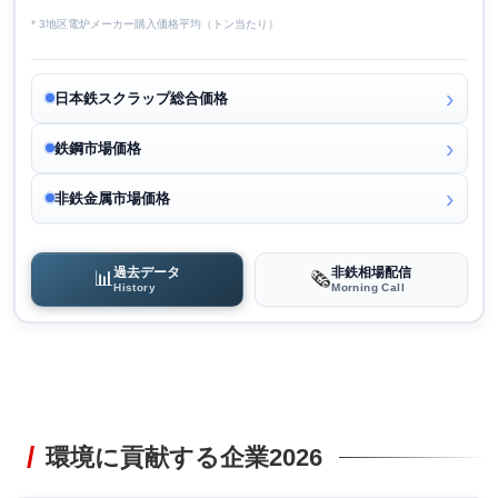
* 3地区電炉メーカー購入価格平均（トン当たり）
日本鉄スクラップ総合価格
鉄鋼市場価格
非鉄金属市場価格
過去データ
非鉄相場配信
📊
🗞️
History
Morning Call
環境に貢献する企業2026