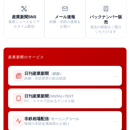
産業新聞SNS
メール速報
バックナンバー販
最新ニュースをリア
鉄鋼・非鉄の速報を
売
ルタイム配信
お届け
過去の紙面をご購入
いただけます
産業新聞のサービス
日刊産業新聞
（紙版）
→
鉄鋼・非鉄業界の総合紙面
日刊産業新聞
DIGITAL+TEXT
→
PC・スマホで読めるデジタル版
非鉄相場配信
/ モーニングコール
→
毎朝の非鉄金属相場をお届け