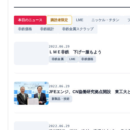
本日のニュース
購読者限定
LME
ニッケル・チタン
非鉄価格
非鉄統計
非鉄金属スクラップ
2022.06.29
ＬＭＥ非鉄 下げ一服もよう
非鉄金属
LME
非鉄価格
2022.06.29
JFEエンジ、CN協働研究拠点開設 東工大
新製品・技術
2022.06.29