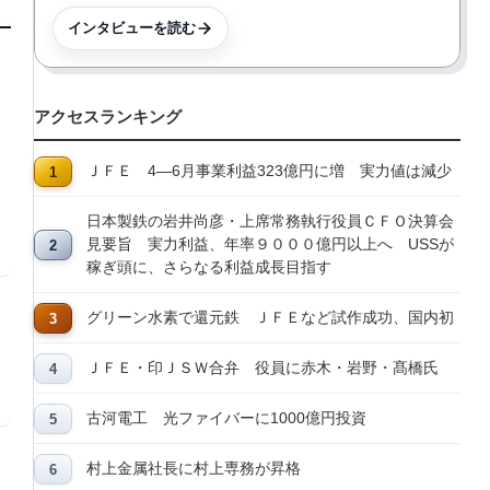
インタビューを読む
アクセスランキング
ＪＦＥ 4―6月事業利益323億円に増 実力値は減少
日本製鉄の岩井尚彦・上席常務執行役員ＣＦＯ決算会
見要旨 実力利益、年率９０００億円以上へ USSが
稼ぎ頭に、さらなる利益成長目指す
グリーン水素で還元鉄 ＪＦＥなど試作成功、国内初
ＪＦＥ・印ＪＳＷ合弁 役員に赤木・岩野・髙橋氏
古河電工 光ファイバーに1000億円投資
村上金属社長に村上専務が昇格