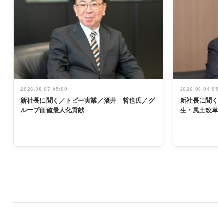
2026.08.07 05:00
2026.08.04 0
新社長に聞く／トピー実業／酒井 哲也氏／グ
新社長に聞
ループ価値最大化貢献
生・風土改
WORKING