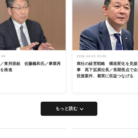
5:00
2026.08.03 05:00
く／東邦亜鉛 佐藤義和氏／事業再
商社の経営戦略 構造変化を見据
革を推進
事 髙下拡展社長／長期視点で企
投資案件、着実に収益つなげる
もっと読む
RECYCLING