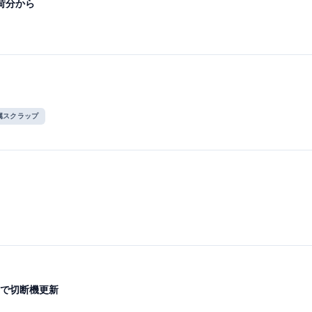
荷分から
属スクラップ
で切断機更新