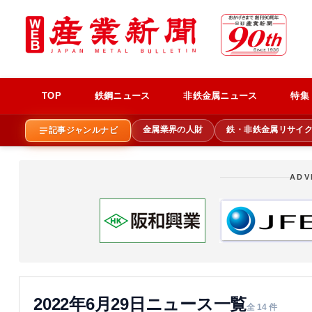
TOP
鉄鋼ニュース
非鉄金属ニュース
特集
金属業界の人財
鉄・非鉄金属リサイ
記事ジャンルナビ
ADV
2022年6月29日ニュース一覧
全 14 件