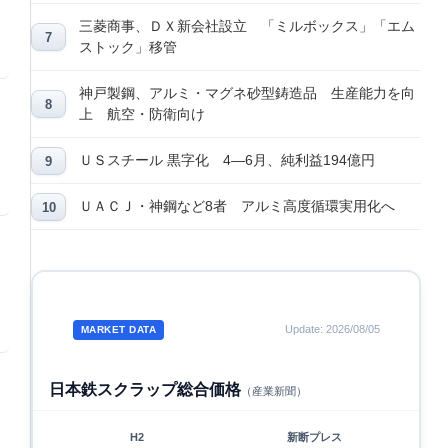
三菱商事、ＤＸ新会社設立 「ミルボックス」「エム
ストック」移管
神戸製鋼、アルミ・マグネ砂型鋳造品 生産能力を向
上 航空・防衛向け
ＵＳスチール 黒字化 4―6月、純利益194億円
ＵＡＣＪ・神鋼など8者 アルミ高度循環実用化へ
Update: 2026/08/05
MARKET DATA
日本鉄スクラップ総合価格
（産業新聞）
H2
新断プレス