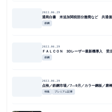
2022.06.29
通商白書 米追加関税部分撤廃など 共通価
鉄鋼
2022.06.29
ＦＡＬＣＯＮ 3Dレーザー最新機導入 受
鉄鋼
2022.06.29
点検／鉄鋼市場／7―9月／カラー鋼板／磨
特集
プレミアム記事