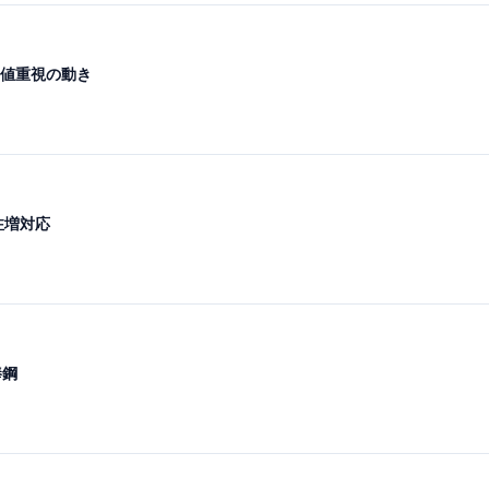
値重視の動き
注増対応
棒鋼