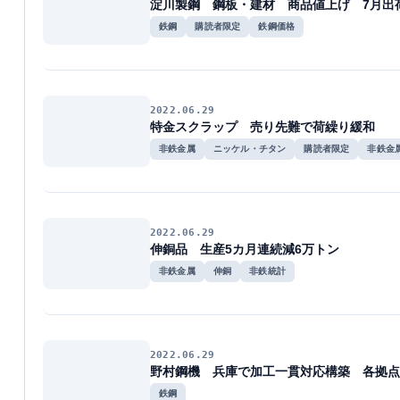
淀川製鋼 鋼板・建材 商品値上げ 7月出
鉄鋼
購読者限定
鉄鋼価格
2022.06.29
特金スクラップ 売り先難で荷繰り緩和
非鉄金属
ニッケル・チタン
購読者限定
非鉄金
2022.06.29
伸銅品 生産5カ月連続減6万トン
非鉄金属
伸銅
非鉄統計
2022.06.29
野村鋼機 兵庫で加工一貫対応構築 各拠点
鉄鋼