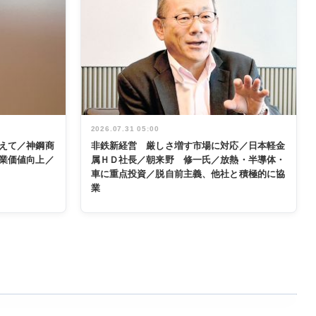
2026.07.31 05:00
えて／神鋼商
非鉄新経営 厳しさ増す市場に対応／日本軽金
業価値向上／
属ＨＤ社長／朝来野 修一氏／放熱・半導体・
車に重点投資／脱自前主義、他社と積極的に協
業