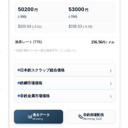
50200
53000
円
円
(-300)
(-700)
$320.64
$338.53
(-2.21)
(-4.78)
156.56
換算レート (TTB)
円 / ドル
* 3地区電炉メーカー購入価格平均（トン当たり）
日本鉄スクラップ総合価格
鉄鋼市場価格
非鉄金属市場価格
過去データ
非鉄相場配信
📊
🗞️
History
Morning Call