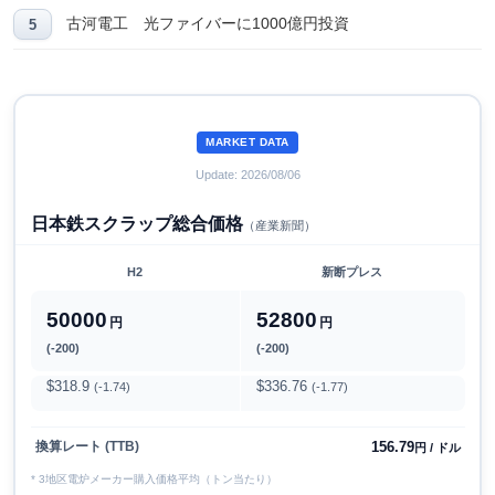
古河電工 光ファイバーに1000億円投資
MARKET DATA
Update: 2026/08/06
日本鉄スクラップ総合価格
（産業新聞）
H2
新断プレス
50000
52800
円
円
(-200)
(-200)
$318.9
$336.76
(-1.74)
(-1.77)
156.79
換算レート (TTB)
円 / ドル
* 3地区電炉メーカー購入価格平均（トン当たり）