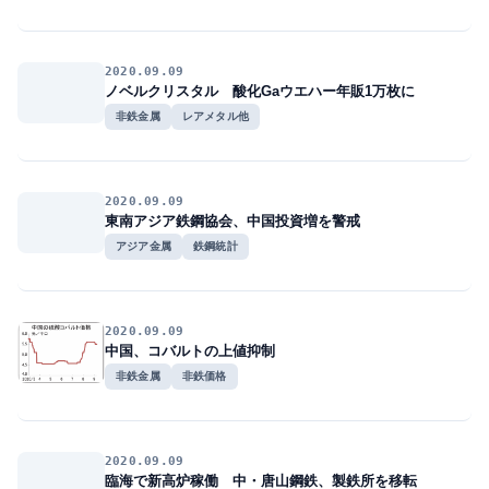
2020.09.09
ノベルクリスタル 酸化Gaウエハー年販1万枚に
非鉄金属
レアメタル他
2020.09.09
東南アジア鉄鋼協会、中国投資増を警戒
アジア金属
鉄鋼統計
2020.09.09
中国、コバルトの上値抑制
非鉄金属
非鉄価格
2020.09.09
臨海で新高炉稼働 中・唐山鋼鉄、製鉄所を移転