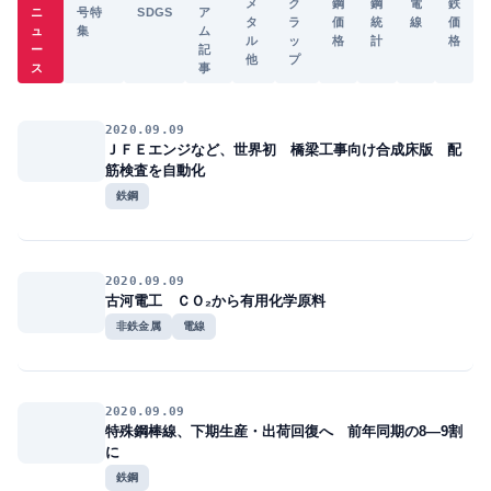
メ
ク
鋼
鋼
電
鉄
ニ
号特
SDGS
ア
タ
ラ
価
統
線
価
ュ
集
ム
ル
ッ
格
計
格
ー
記
他
プ
ス
事
2020.09.09
ＪＦＥエンジなど、世界初 橋梁工事向け合成床版 配
筋検査を自動化
鉄鋼
2020.09.09
古河電工 ＣＯ₂から有用化学原料
非鉄金属
電線
2020.09.09
特殊鋼棒線、下期生産・出荷回復へ 前年同期の8―9割
に
鉄鋼