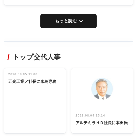
もっと読む
WORKING
RECYCLING
STYLE
トップ交代人事
タックトレー
非鉄業界で
ディング 創
働く／女性
立30周年記念
管理職編
祝う 業界関
インタビュ
2026.08.05 11:00
INTERVIEW
INTERVIEW
係者ら220人
ー／社内ア
五光工業／社長に永島専務
出席
イデア発掘
し形に
2026.08.04 15:14
アルテミラＨＤ社長に本田氏