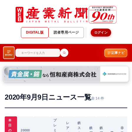
DIGITAL版
読者専用ページ
ログイン
記事ナビ
MENU
2020年9月9日ニュース一覧
全 14 件
本
プ
レ
鉄
日
レ
ア
ス
鉄
鉄
非
の
20000
ミ