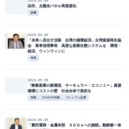
2020.09.09
浜田、太陽光パネル再資源化
鉄鋼
2020.09.09
「未来へ見出す活路 台湾の循環経済」台湾資源再生協
会 黄孝信理事長 高度な産業生態システムを 環境・
経済、ウィンウィンに
特集
2020.09.09
「静脈産業の新潮流 サーキュラー・エコノミー」資源
循環にコストの壁 社会全体で負担を
特集
20000号特集
プレミアム記事
2020.09.09
「豊田通商・金属本部 ＳＤＧｓへの挑戦」動静脈一体