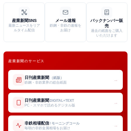
産業新聞SNS
メール速報
バックナンバー販
最新ニュースをリア
鉄鋼・非鉄の速報を
売
ルタイム配信
お届け
過去の紙面をご購入
いただけます
産業新聞のサービス
日刊産業新聞
（紙版）
→
鉄鋼・非鉄業界の総合紙面
日刊産業新聞
DIGITAL+TEXT
→
PC・スマホで読めるデジタル版
非鉄相場配信
/ モーニングコール
→
毎朝の非鉄金属相場をお届け