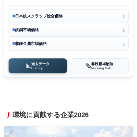
日本鉄スクラップ総合価格
鉄鋼市場価格
非鉄金属市場価格
過去データ
非鉄相場配信
📊
🗞️
History
Morning Call
環境に貢献する企業2026