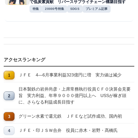
で低炭素貢献 リバースサプライチェーン構築目指す
特集
20000号特集
SDGS
プレミアム記事
アクセスランキング
ＪＦＥ 4―6月事業利益323億円に増 実力値は減少
日本製鉄の岩井尚彦・上席常務執行役員ＣＦＯ決算会見要
旨 実力利益、年率９０００億円以上へ USSが稼ぎ頭
に、さらなる利益成長目指す
グリーン水素で還元鉄 ＪＦＥなど試作成功、国内初
ＪＦＥ・印ＪＳＷ合弁 役員に赤木・岩野・髙橋氏